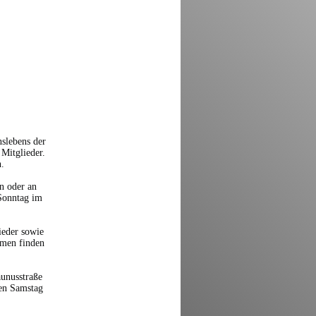
nslebens der
Mitglieder.
n.
n oder an
 Sonntag im
ieder sowie
emen finden
unusstraße
ten Samstag