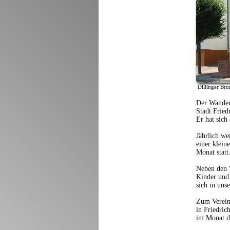
Dillinge
Der Wanderc
Stadt Fried
Er hat sich
Jährlich we
einer klein
Monat statt
Neben den W
Kinder und 
sich in uns
Zum Verein
in Friedric
im Monat di