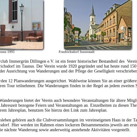
r Brunnen 1995 Friedrichsdorf Innenstadt
lub Immergrün Dillingen e.V. ist ein fester historischer Bestandteil des Verei
richsdorf im Taunus. Der Verein wurde 1920 gegründet und hat heute rund 150 
 der Ausrichtung von Wanderungen und der Pflege der Geselligkeit verschriebe
rden 12 Planwanderungen ausgerichtet. Wahlweise können Sie an einer größere
eren Tour teilnehmen. Die Wanderungen finden in der Regel an jedem zweiten
.
anderungen bietet der Verein auch besondere Veranstaltungen für ältere Mitgl
Jahreszeit bezogene Feiern und Veranstaltungen an. Einzelheiten zu diesen Th
erem Jahresplan, benutzen Sie hierzu den Link zum Jahresplan.
sleben gehören auch die Clubversammlungen im vereinseigenen Haus in der Ta
hsdorf. Hier werden im Rahmen eines lockeren Beisammenseins jeweils am ers
e nächste Wanderung sowie anderweitig anstehende Aktivitäten vorgestellt.