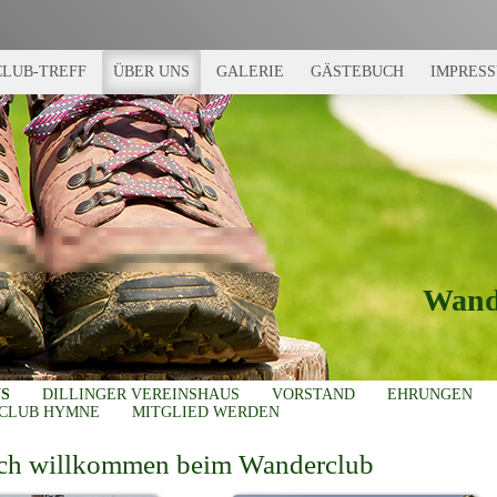
CLUB-TREFF
ÜBER UNS
GALERIE
GÄSTEBUCH
IMPRES
Wand
NS
DILLINGER VEREINSHAUS
VORSTAND
EHRUNGEN
CLUB HYMNE
MITGLIED WERDEN
ich willkommen beim Wanderclub