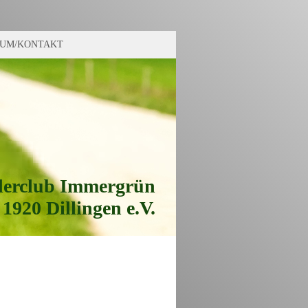
SUM/KONTAKT
erclub Immergrün
1920 Dillingen e.V.